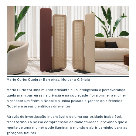
Marie Curie: Quebrar Barreiras, Moldar a Ciência
ACERCA
Marie Curie foi uma mulher brilhante cuja inteligência e perseverança
PRODUTOS
quebraram barreiras na ciência e na sociedade. Foi a primeira mulher
a receber um Prémio Nobel e a única pessoa a ganhar dois Prémios
COLEÇÕES
Nobel em áreas científicas diferentes.
DESIGNERS
Através de investigação incansável e de uma curiosidade inabalável,
PROJETOS
transformou a nossa compreensão da radioatividade, provando que a
mente de uma mulher pode iluminar o mundo e abrir caminho para as
DOWNLOADS
gerações futuras.