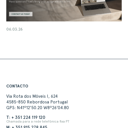
06.03.26
CONTACTO
Via Rota dos Móveis I, 624
4585-850 Rebordosa Portugal
GPS: N41º12'50.20 W8º26'04.80
T: + 351 224 119 120
Chamada para a rede telefónica fixa PT
M: + 351 915 278 845