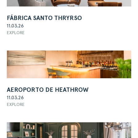
FÁBRICA SANTO THRYRSO
ACERCA
11.03.26
PRODUTOS
EXPLORE
COLEÇÕES
DESIGNERS
PROJETOS
DOWNLOADS
CONTACTOS
ÁREA RESERVADA
AEROPORTO DE HEATHROW
11.03.26
EXPLORE