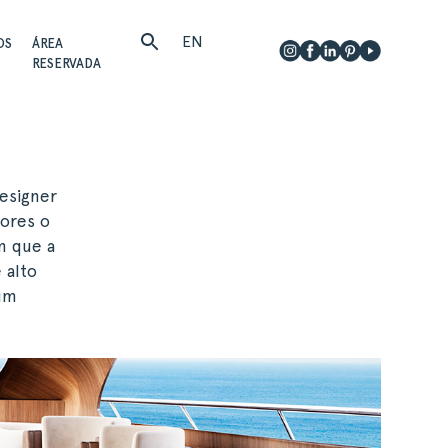
EN
OS
ÁREA
RESERVADA
esigner
dores o
m que a
 alto
 um