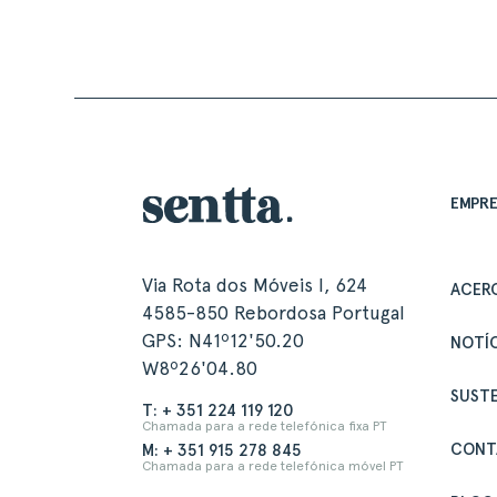
EMPR
Via Rota dos Móveis I, 624
ACER
4585-850 Rebordosa Portugal
GPS: N41º12'50.20
NOTÍC
W8º26'04.80
SUSTE
T: + 351 224 119 120
Chamada para a rede telefónica fixa PT
CONT
M: + 351 915 278 845
Chamada para a rede telefónica móvel PT