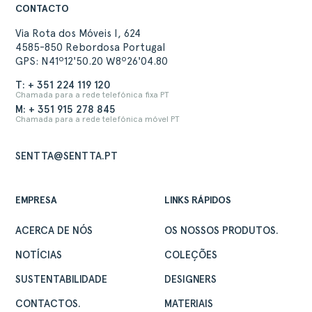
CONTACTO
Via Rota dos Móveis I, 624
4585-850 Rebordosa Portugal
GPS: N41º12'50.20 W8º26'04.80
T: + 351 224 119 120
Chamada para a rede telefónica fixa PT
M: + 351 915 278 845
Chamada para a rede telefónica móvel PT
SENTTA@SENTTA.PT
EMPRESA
LINKS RÁPIDOS
ACERCA DE NÓS
OS NOSSOS PRODUTOS.
ACERCA
NOTÍCIAS
COLEÇÕES
PRODUTOS
SUSTENTABILIDADE
DESIGNERS
COLEÇÕES
CONTACTOS.
MATERIAIS
DESIGNERS