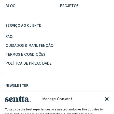
BLOG.
PROJETOS
PROJETOS
DOWNLOADS
CONTACTOS
SERVIÇO AO CLIENTE
ÁREA RESERVADA
FAQ
CUIDADOS & MANUTENÇÃO
TERMOS E CONDIÇÕES
POLÍTICA DE PRIVACIDADE
NEWSLETTER
Mantenha-se atualizado com as últimas notícias de design e eventos
Manage Consent
Sentta
To provide the best experiences, we use technologies like cookies to