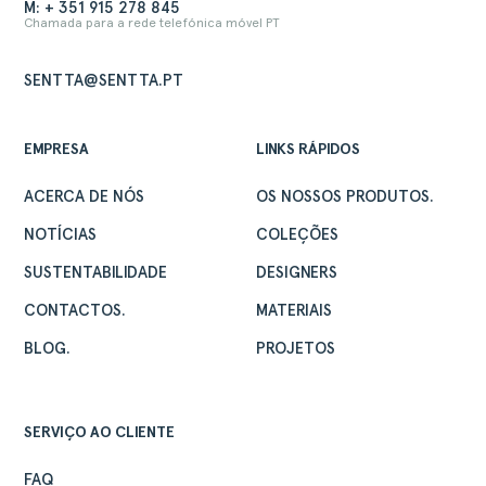
M: + 351 915 278 845
Chamada para a rede telefónica móvel PT
ACERCA
SENTTA@SENTTA.PT
PRODUTOS
COLEÇÕES
EMPRESA
LINKS RÁPIDOS
DESIGNERS
PROJETOS
ACERCA DE NÓS
OS NOSSOS PRODUTOS.
DOWNLOADS
NOTÍCIAS
COLEÇÕES
CONTACTOS
SUSTENTABILIDADE
DESIGNERS
ÁREA RESERVADA
CONTACTOS.
MATERIAIS
BLOG.
PROJETOS
SERVIÇO AO CLIENTE
FAQ