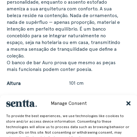
personalidade, enquanto o assento estofado
ameniza a sua arquitetura com conforto. A sua
beleza reside na contenção. Nada de ornamentos,
nada de supérfluo — apenas proporção, material e
intenção em perfeito equilíbrio. É um banco
concebido para se integrar naturalmente no
espaço, seja na hotelaria ou em casa, transmitindo
a mesma sensação de tranquilidade que define a
coleção.
O banco de bar Auro prova que mesmo as peças
mais funcionais podem conter poesia.
101 cm
Altura
39.76 in
53 cm
Manage Consent
Largura
To provide the best experiences, we use technologies like cookies to
20.87 in
store and/or access device information. Consenting to these
59.2 cm
Profundidade
technologies will allow us to process data such as browsing behavior or
unique IDs on this site. Not consenting or withdrawing consent, may